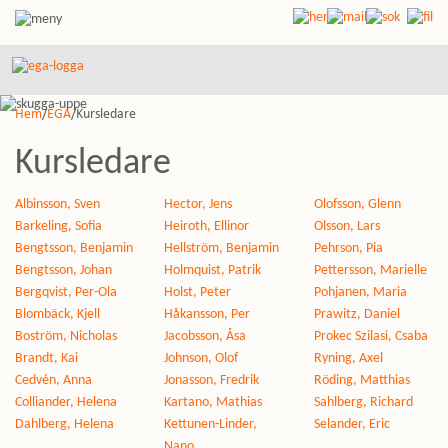
Hem
/
EGA
/Kursledare
Kursledare
Albinsson, Sven
Hector, Jens
Olofsson, Glenn
Barkeling, Sofia
Heiroth, Ellinor
Olsson, Lars
Bengtsson, Benjamin
Hellström, Benjamin
Pehrson, Pia
Bengtsson, Johan
Holmquist, Patrik
Pettersson, Marielle
Bergqvist, Per-Ola
Holst, Peter
Pohjanen, Maria
Blombäck, Kjell
Håkansson, Per
Prawitz, Daniel
Boström, Nicholas
Jacobsson, Åsa
Prokec Szilasi, Csaba
Brandt, Kai
Johnson, Olof
Ryning, Axel
Cedvén, Anna
Jonasson, Fredrik
Röding, Matthias
Colliander, Helena
Kartano, Mathias
Sahlberg, Richard
Dahlberg, Helena
Kettunen-Linder,
Selander, Eric
Nano