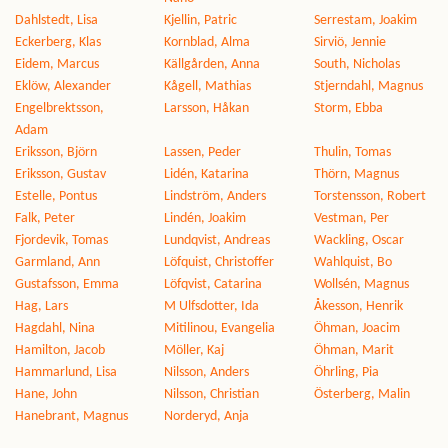
Dahlstedt, Lisa
Kjellin, Patric
Serrestam, Joakim
Eckerberg, Klas
Kornblad, Alma
Sirviö, Jennie
Eidem, Marcus
Källgården, Anna
South, Nicholas
Eklöw, Alexander
Kågell, Mathias
Stjerndahl, Magnus
Engelbrektsson,
Larsson, Håkan
Storm, Ebba
Adam
Eriksson, Björn
Lassen, Peder
Thulin, Tomas
Eriksson, Gustav
Lidén, Katarina
Thörn, Magnus
Estelle, Pontus
Lindström, Anders
Torstensson, Robert
Falk, Peter
Lindén, Joakim
Vestman, Per
Fjordevik, Tomas
Lundqvist, Andreas
Wackling, Oscar
Garmland, Ann
Löfquist, Christoffer
Wahlquist, Bo
Gustafsson, Emma
Löfqvist, Catarina
Wollsén, Magnus
Hag, Lars
M Ulfsdotter, Ida
Åkesson, Henrik
Hagdahl, Nina
Mitilinou, Evangelia
Öhman, Joacim
Hamilton, Jacob
Möller, Kaj
Öhman, Marit
Hammarlund, Lisa
Nilsson, Anders
Öhrling, Pia
Hane, John
Nilsson, Christian
Österberg, Malin
Hanebrant, Magnus
Norderyd, Anja