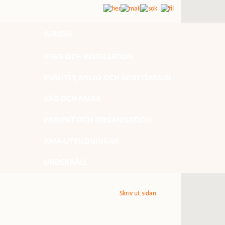
JURIDIK
BYGG OCH INSTALLATION
KVALITET, MILJÖ OCH ARBETSMILJÖ
VÄG OCH MARK
PROJEKT OCH ORGANISATION
AMA-UTBILDNINGAR
UNDERHÅLL
Skriv ut sidan