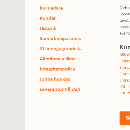
Kursledare
Christ
upphan
Kunder
såväl 
upphan
Historik
eventu
Samarbetspartners
Ku
Vi är engagerade i…
ABK 0
Allmänna villkor
Entrep
Entrep
Integritetspolicy
Entrep
Jobba hos oss
Entrep
LOU fö
Leverantör till EGA
LOU fö