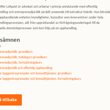
offer Löfquist är advokat och arbetar i princip uteslutande med offentlig
dling och entreprenadjuridik särskilt avseende infrastruktur/teknik. Han biträd
upphandlande enheter/myndigheter, konsulter som leverantörer under hela
dlingsprocessen, allt från upprättandet av förfrågningsunderlaget till de
ella domstolsprocesser som kan följa på en upphandling.
rsämnen
9
renadjuridik, grundkurs
renadjuridik, tvådagars grundkurs
renadjuridik, fortsättningskurs
renadjuridik och offentlig upphandling
r byggentreprenader och konsulttjänster, grundkurs
r byggentreprenader och konsulttjänster, fortsättningskurs