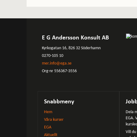
E G Andersson Konsult AB
Kyrkogatan 16, 826 32 Söderhamn
0270-105 10
mer.info@ega.se
Org-nr 556367-3556
Snabbmeny
Jobb
Hem
Dela m
EGA. V
Våra kurser
kursle
EGA
Vill d
Aktuellt