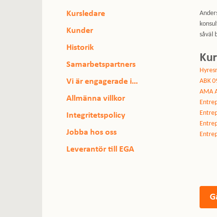
Kursledare
Anders
konsul
Kunder
såväl 
Historik
Ku
Samarbetspartners
Hyresr
Vi är engagerade i…
ABK 0
AMA A
Allmänna villkor
Entrep
Entrep
Integritetspolicy
Entrep
Jobba hos oss
Entrep
Leverantör till EGA