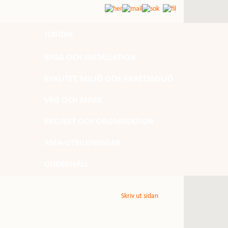
JURIDIK
BYGG OCH INSTALLATION
KVALITET, MILJÖ OCH ARBETSMILJÖ
VÄG OCH MARK
PROJEKT OCH ORGANISATION
AMA-UTBILDNINGAR
UNDERHÅLL
Skriv ut sidan