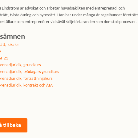
 Lindström är advokat och arbetar huvudsakligen med entreprenad- och
trätt, tvistelösning och hyresrätt. Han har under många år regelbundet företrätt
beställare som entreprenörer vid såväl skiljeförfaranden som domstolsprocesser.
rsämnen
ätt, lokaler
9
F 21
renadjuridik, grundkurs
renadjuridik, tvådagars grundkurs
renadjuridik, fortsättningskurs
renadjuridik, kontrakt och ÄTA