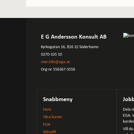
E G Andersson Konsult AB
Kyrkogatan 16, 826 32 Söderhamn
0270-105 10
mer.info@ega.se
Org-nr 556367-3556
Snabbmeny
Jobb
Hem
Dela m
EGA. V
Våra kurser
kursle
EGA
Vill d
Aktuellt