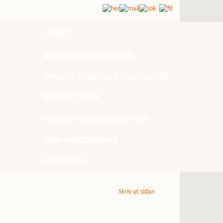
JURIDIK
BYGG OCH INSTALLATION
KVALITET, MILJÖ OCH ARBETSMILJÖ
VÄG OCH MARK
PROJEKT OCH ORGANISATION
AMA-UTBILDNINGAR
UNDERHÅLL
Skriv ut sidan