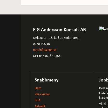
E G Andersson Konsult AB
Kyrkogatan 16, 826 32 Söderhamn
0270-105 10
mer.info@ega.se
Org-nr 556367-3556
Snabbmeny
Jobb
Hem
Dela m
EGA. V
Våra kurser
kursle
EGA
Vill d
Aktuellt