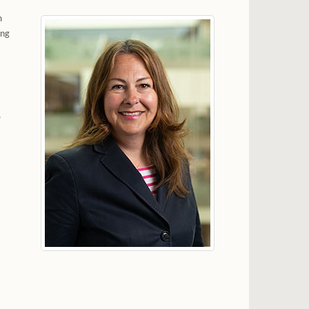
m
ing
.