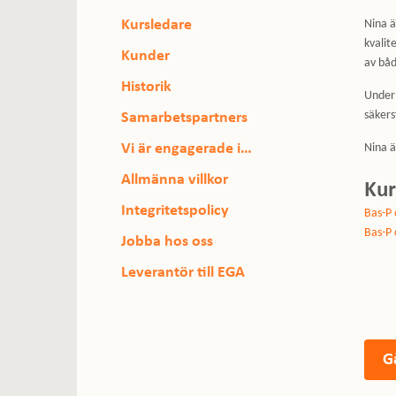
Kursledare
Nina ä
kvalit
Kunder
av båd
Historik
Under 
säkers
Samarbetspartners
Vi är engagerade i…
Nina ä
Allmänna villkor
Ku
Integritetspolicy
Bas-P 
Bas-P 
Jobba hos oss
Leverantör till EGA