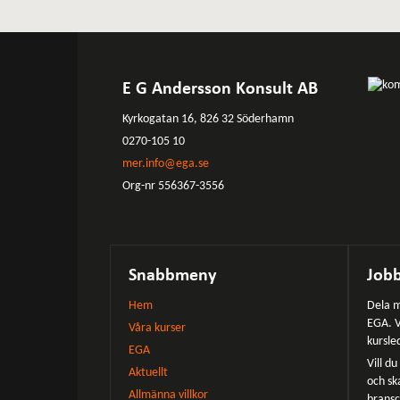
E G Andersson Konsult AB
Kyrkogatan 16, 826 32 Söderhamn
0270-105 10
mer.info@ega.se
Org-nr 556367-3556
Snabbmeny
Jobb
Hem
Dela m
EGA. V
Våra kurser
kursle
EGA
Vill d
Aktuellt
och sk
Allmänna villkor
bransc