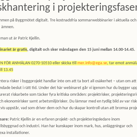
skhantering i projekteringsfase
men på Byggmötet digitalt. Tre kostnadsfria sommarwebbinarier i aktuella och
a ämnen.
man ut är Patric Kjellin.
ariet är gratis
, digitalt och sker måndagen den 15 juni mellan 14.00-14.45.
IN FÖR ANMÄLAN 0270-10510 eller skicka till
mer.info@ega.se
, tar emot anmäl
ill 13.45
ntera risker i byggprojekt handlar inte om att ta bort all osäkerhet – utan om att
ndade beslut i rätt tid. Under det här webinaret går vi igenom hur du bygger upp
urerat riskarbete som täcker fyra kritiska områden: projektrisker, projekteringsri
och ekonomirisker samt arbetsmiljörisker. Du lämnar med en tydlig bild av var ris
tvis uppstår, vad som driver dem och hur du skapar kontroll utan att bromsa proj
sare:
Patric Kjellin är en erfaren projekt- och projekteringsledare inom
lsbyggnad och industri. Han har kunskaper inom mark, hus, anläggningar och
xa installationer.