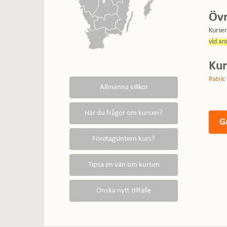
Övr
Kurse
vid an
Kur
Patric 