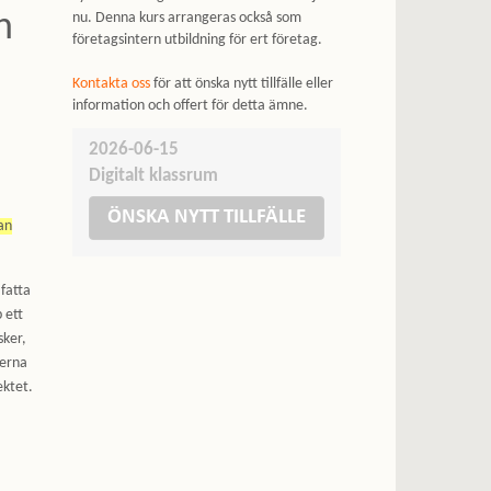
n
nu. Denna kurs arrangeras också som
företagsintern utbildning för ert företag.
Kontakta oss
för att önska nytt tillfälle eller
information och offert för detta ämne.
2026-06-15
Digitalt klassrum
ÖNSKA NYTT TILLFÄLLE
an
 fatta
 ett
sker,
kerna
ektet.