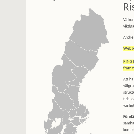
Ri
Välkom
viktig
Andre 
Webbin
RING 
fram t
Att ha
välgru
strukt
tids- 
vanlig
Förelä
samhäl
komple