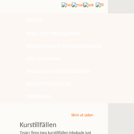
JURIDIK
BYGG OCH INSTALLATION
KVALITET, MILJÖ OCH ARBETSMILJÖ
VÄG OCH MARK
PROJEKT OCH ORGANISATION
AMA-UTBILDNINGAR
UNDERHÅLL
Skriv ut sidan
Kurstillfällen
Tyvärr finns inga kurstillfällen inbokade just