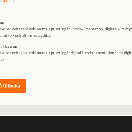
m Öhman
s
rum
 kr per deltagare exkl.moms. I priset ingår kursdokumentation, digitalt kursinty
samt för- och eftermiddagsfika.
lt klassrum
 kr per deltagare exkl.moms. I priset ingår digital kursdokumentation samt digit
tyg.