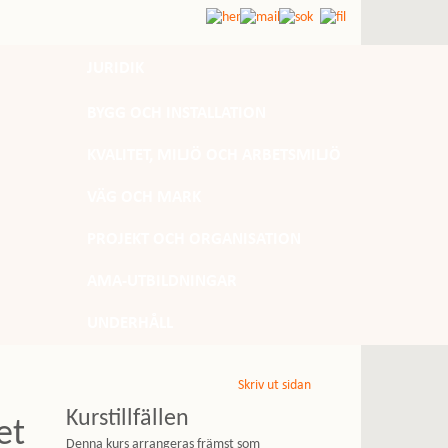
JURIDIK
BYGG OCH INSTALLATION
KVALITET, MILJÖ OCH ARBETSMILJÖ
VÄG OCH MARK
PROJEKT OCH ORGANISATION
AMA-UTBILDNINGAR
UNDERHÅLL
Skriv ut sidan
Kurstillfällen
et
Denna kurs arrangeras främst som