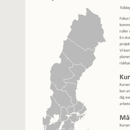
Tvåda
Fokus 
kommer
roller
En sto
projek
Vi kom
planer
riskha
Kur
Kursen
kan a
dig ex
arbet
Må
Kursen