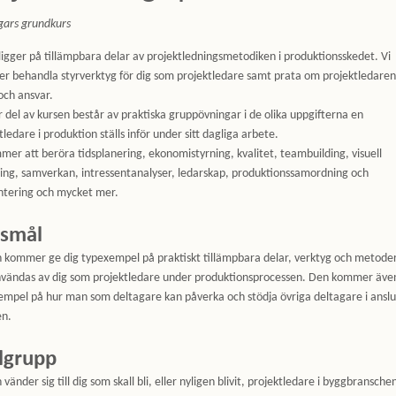
gars grundkurs
ligger på tillämpbara delar av projektledningsmetodiken i produktionsskedet. Vi
 behandla styrverktyg för dig som projektledare samt prata om projektledaren
 och ansvar.
r del av kursen består av praktiska gruppövningar i de olika uppgifterna en
tledare i produktion ställs inför under sitt dagliga arbete.
mer att beröra tidsplanering, ekonomistyrning, kvalitet, teambuilding, visuell
ing, samverkan, intressentanalyser, ledarskap, produktionssamordning och
ntering och mycket mer.
smål
 kommer ge dig typexempel på praktiskt tillämpbara delar, verktyg och metode
nvändas av dig som projektledare under produktionsprocessen. Den kommer äve
empel på hur man som deltagare kan påverka och stödja övriga deltagare i ansl
en.
lgrupp
 vänder sig till dig som skall bli, eller nyligen blivit, projektledare i byggbransche