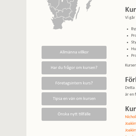
Kur
Vi går
By
Pr
St
Hu
Pr
Kursen
För
Detta 
är en 
Kur
Nicho
Joakim
Joaki