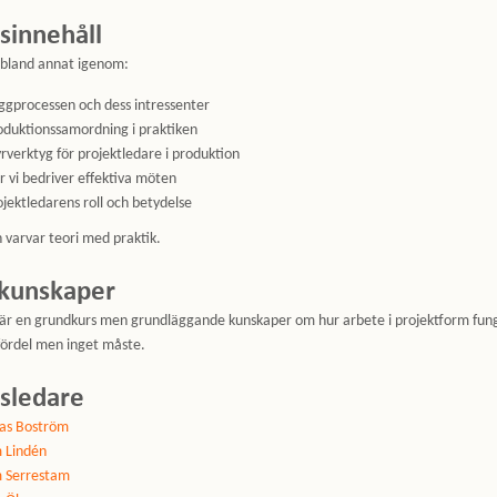
sinnehåll
 bland annat igenom:
ggprocessen och dess intressenter
oduktionssamordning i praktiken
yrverktyg för projektledare i produktion
r vi bedriver effektiva möten
ojektledarens roll och betydelse
 varvar teori med praktik.
kunskaper
är en grundkurs men grundläggande kunskaper om hur arbete i projektform fun
fördel men inget måste.
sledare
las Boström
 Lindén
m Serrestam