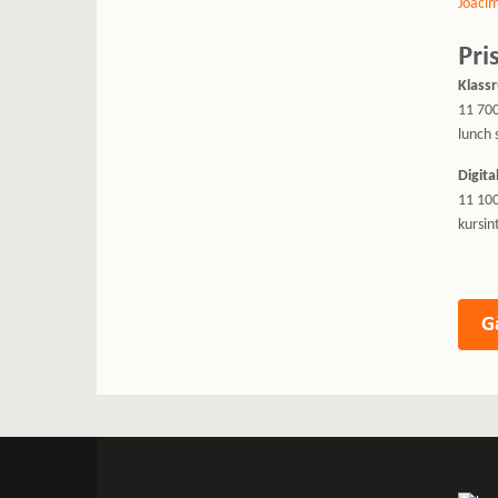
Joaci
Pri
Klass
11 700
lunch 
Digita
11 100
kursin