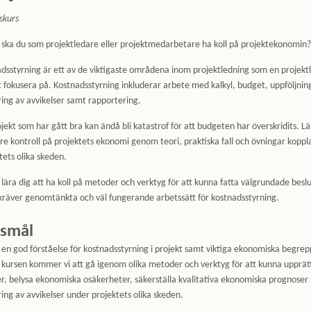
skurs
 ska du som projektledare eller projektmedarbetare ha koll på projektekonomin?
dsstyrning är ett av de viktigaste områdena inom projektledning som en projekt
t fokusera på. Kostnadsstyrning inkluderar arbete med kalkyl, budget, uppföljnin
ing av avvikelser samt rapportering.
ojekt som har gått bra kan ändå bli katastrof för att budgeten har överskridits. Lä
rre kontroll på projektets ekonomi genom teori, praktiska fall och övningar koppla
tets olika skeden.
 lära dig att ha koll på metoder och verktyg för att kunna fatta välgrundade beslu
 kräver genomtänkta och väl fungerande arbetssätt för kostnadsstyrning.
smål
 en god förståelse för kostnadsstyrning i projekt samt viktiga ekonomiska begrep
kursen kommer vi att gå igenom olika metoder och verktyg för att kunna upprät
er, belysa ekonomiska osäkerheter, säkerställa kvalitativa ekonomiska prognoser
ing av avvikelser under projektets olika skeden.