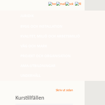
JURIDIK
BYGG OCH INSTALLATION
KVALITET, MILJÖ OCH ARBETSMILJÖ
VÄG OCH MARK
PROJEKT OCH ORGANISATION
AMA-UTBILDNINGAR
UNDERHÅLL
Skriv ut sidan
Kurstillfällen