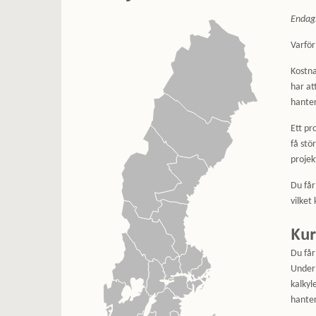
Endag
Varför
Kostna
har at
hanter
Ett pr
få stö
projek
Du får
vilket
Kur
Du får
Under 
kalkyl
hanter