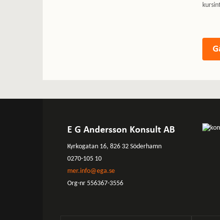
kursin
E G Andersson Konsult AB
Kyrkogatan 16, 826 32 Söderhamn
0270-105 10
mer.info@ega.se
Org-nr 556367-3556