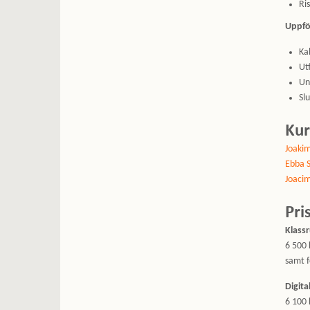
Ris
Uppfö
Ka
Ut
Un
Sl
Kur
Joaki
Ebba 
Joaci
Pri
Klass
6 500 
samt f
Digita
6 100 