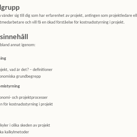
lgrupp
 vänder sig till dig som har erfarenhet av projekt, antingen som projektledare el
tmedarbetare och vill få en ökad förståelse för kostnadsstyrning i projekt.
sinnehåll
 bland annat igenom:
ning
ojekt, vad är det? – definitioner
onomiska grundbegrepp
mistyrning
onomi- och projektprocesser
an för kostnadsstyrning i projekt
kyler i olika skeden av projekt
ika kalkylmetoder