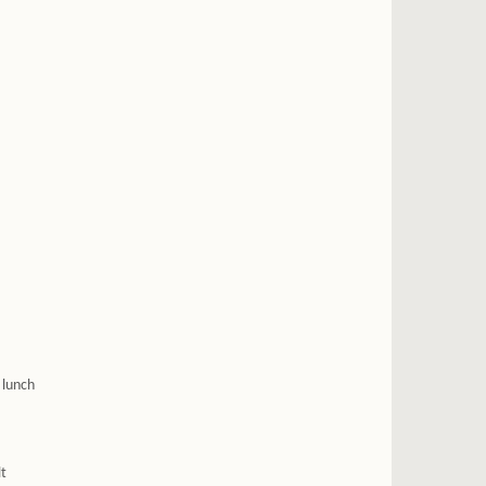
 lunch
lt