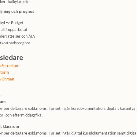
ker i kalkylarbetet
ljning och prognos
lkyl => Budget
fall / upparbetat
derrättelser och ÄTA
utkostnadsprognos
sledare
m Serrestam
Storm
m Öhman
s
rum
kr per deltagare exkl.moms. I priset ingår kursdokumentation, digitalt kursintyg,
ör- och eftermiddagsfika.
lt klassrum
kr per deltagare exkl.moms. I priset ingår digital kursdokumentation samt digita