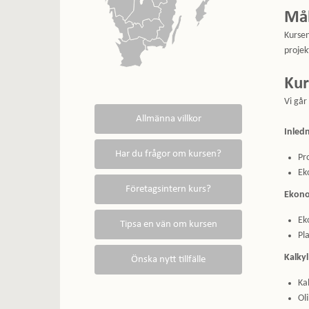
Må
Kursen
projek
Kur
Vi går
Inled
Pr
Ek
Ekono
Ek
Pl
Kalkyl
Kal
Ol