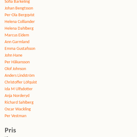
Sofia Barkeling
Johan Bengtsson
Per-Ola Bergqvist
Helena Colliander
Helena Dahlberg
Marcus Eidem
Ann Garmland
Emma Gustafsson
John Hane
Per Håkansson
Olof Johnson
Anders Lindström
Christoffer Löfquist
Ida M Ulfsdotter
Anja Norderyd
Richard Sahlberg
Oscar Wackling
Per Vestman
Pris